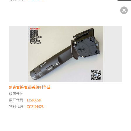
别克君越/君威/英朗/科鲁兹
转向开关
原厂代码：
13500658
物料代码：
CC2101028