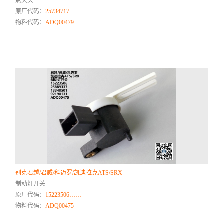
点火头
原厂代码：
25734717
物料代码：
ADQ00479
别克君越/君威/科迈罗/凯迪拉克ATS/SRX
制动灯开关
原厂代码：
15223506……
物料代码：
ADQ00475