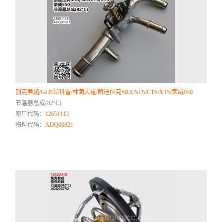
别克君越/GL8/昂科雷/林荫大道/凯迪拉克SRX/SLS/CTS/XTS/荣威950
节温器总成(82°C)
原厂代码：
12651113
物料代码：
ADQ00821