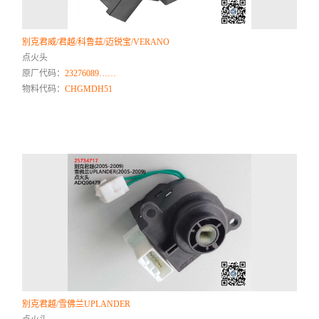
别克君威/君越/科鲁兹/迈锐宝/VERANO
点火头
原厂代码：
23276089……
物料代码：
CHGMDH51
别克君越/雪佛兰UPLANDER