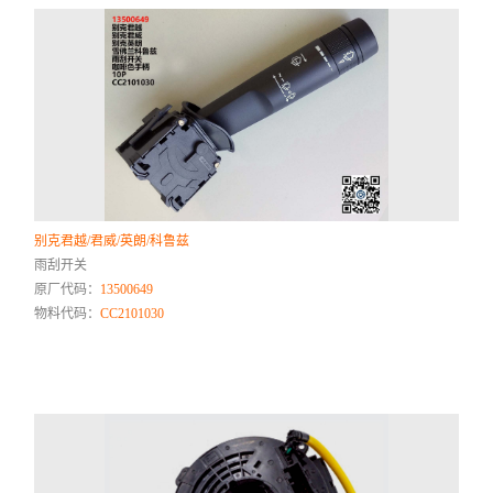
别克君越/君威/英朗/科鲁兹
雨刮开关
原厂代码：
13500649
物料代码：
CC2101030