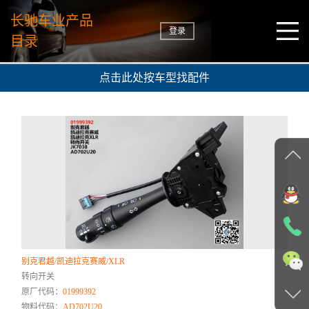
长驰车业产品
登录
目录
点击此处按车型找配件
别克君越/凯迪拉克赛威/XLR
转向开关
原厂代码：
01999392
物料代码：
AD702U20