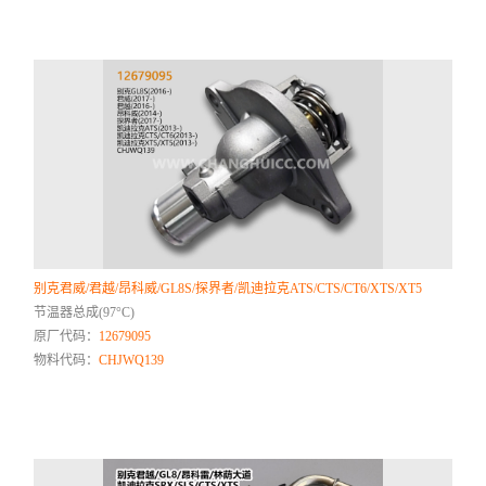
别克君威/君越/昂科威/GL8S/探界者/凯迪拉克ATS/CTS/CT6/XTS/XT5
节温器总成(97°C)
原厂代码：
12679095
物料代码：
CHJWQ139