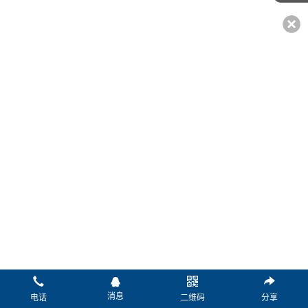
*姓名：
*电话：
传真：
微信：
Q Q：
邮箱：
*留言：
消息
电话
二维码
分享