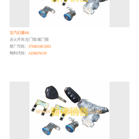
北汽幻速H6
点火开关/左门锁/尾门锁
原厂代码：
37040100-D03
物料代码：
AD803W29