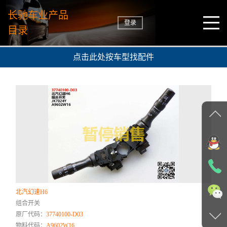
长驰车业产品
登录
目录
点击此处按车型找配件
北汽幻速H6
组合开关
原厂代码：
37740100-D03
物料代码：
A9602W16