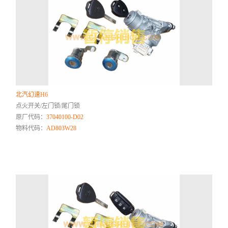
北汽幻速H6
点火开关/左门锁/尾门锁
原厂代码：
37040100-D02
物料代码：
AD803W28