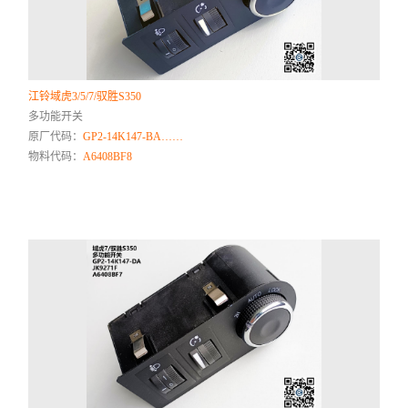
江铃域虎3/5/7/驭胜S350
多功能开关
原厂代码：
GP2-14K147-BA……
物料代码：
A6408BF8