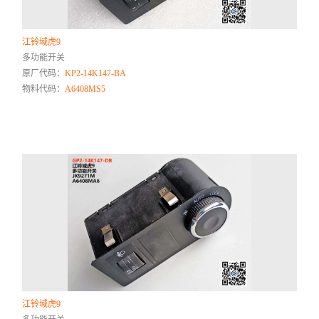
江铃域虎9
多功能开关
原厂代码：
KP2-14K147-BA
物料代码：
A6408MS5
江铃域虎9