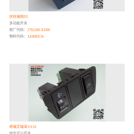
庆铃瑞悦D5
多功能开关
原厂代码：
3792200-XD00
物料代码：
AE008X34
奇瑞艾瑞泽3/A16
组合式小开关