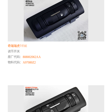
奇瑞瑞虎7/T1E
调节开关
原厂代码：
808002062AA
物料代码：
A97080Z2