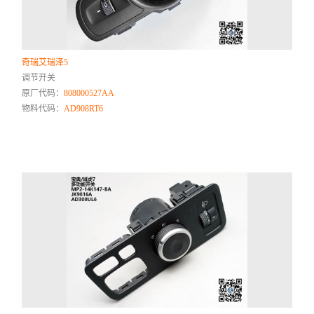
奇瑞艾瑞泽5
调节开关
原厂代码：
808000527AA
物料代码：
AD908RT6