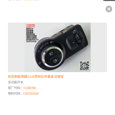
别克君威/英朗/GL8/昂科拉/科鲁兹/迈锐宝
多功能开关
原厂代码：
13268706……
物料代码：
CH2101020