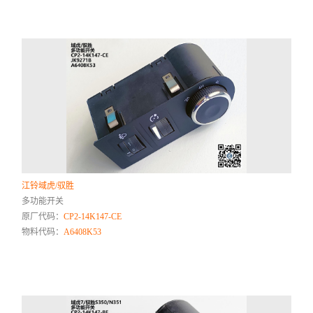
江铃域虎/驭胜
多功能开关
原厂代码：
CP2-14K147-CE
物料代码：
A6408K53