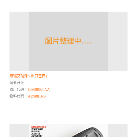
奇瑞艾瑞泽5(出口巴西)
调节开关
原厂代码：
808000676AA
物料代码：
AD908TN6