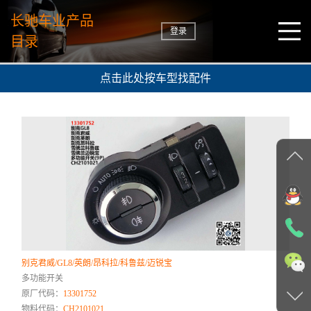
长驰车业产品
登录
目录
点击此处按车型找配件
别克君威/GL8/英朗/昂科拉/科鲁兹/迈锐宝
多功能开关
原厂代码：
13301752
物料代码：
CH2101021