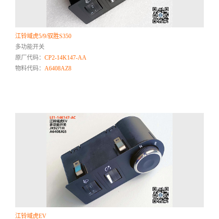
江铃域虎5/9/驭胜S350
多功能开关
原厂代码：
CP2-14K147-AA
物料代码：
A6408AZ8
江铃域虎EV