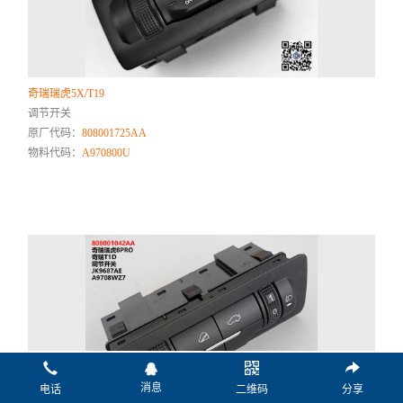
奇瑞瑞虎5X/T19
调节开关
原厂代码：
808001725AA
物料代码：
A970800U
消息
电话
二维码
分享