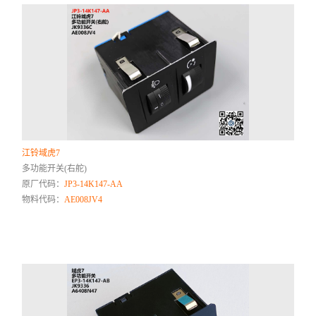
江铃域虎7
多功能开关(右舵)
原厂代码：
JP3-14K147-AA
物料代码：
AE008JV4