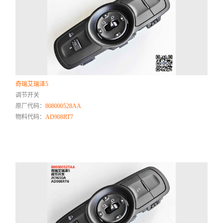
奇瑞艾瑞泽5
调节开关
原厂代码：
808000528AA
物料代码：
AD908RT7