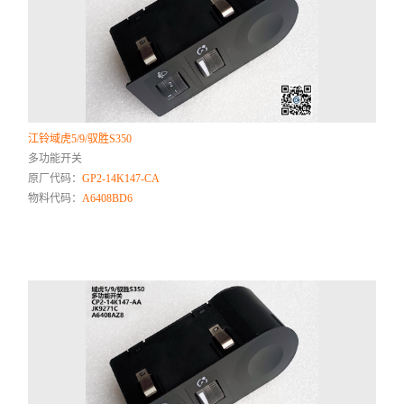
江铃域虎5/9/驭胜S350
多功能开关
原厂代码：
GP2-14K147-CA
物料代码：
A6408BD6