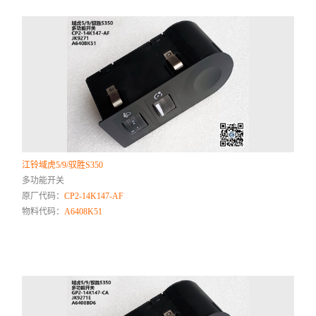
江铃域虎5/9/驭胜S350
多功能开关
原厂代码：
CP2-14K147-AF
物料代码：
A6408K51