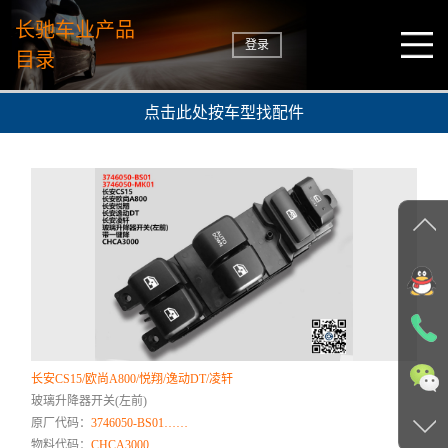
长驰车业产品
登录
目录
点击此处按车型找配件
长安CS15/欧尚A800/悦翔/逸动DT/凌轩
玻璃升降器开关(左前)
原厂代码：
3746050-BS01……
物料代码：
CHCA3000