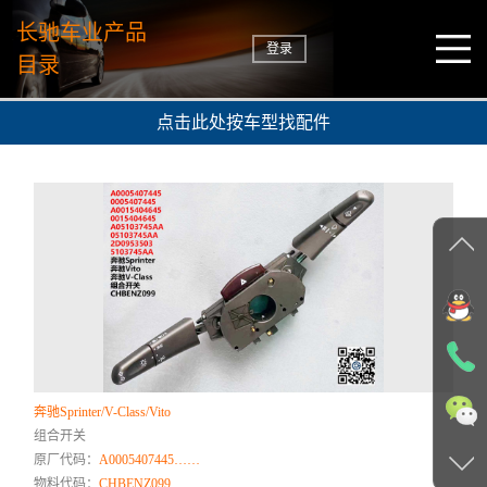
长驰车业产品
登录
目录
点击此处按车型找配件
奔驰Sprinter/V-Class/Vito
组合开关
原厂代码：
A0005407445……
物料代码：
CHBENZ099