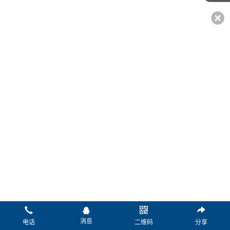
*姓名：
*电话：
传真：
微信：
Q Q：
邮箱：
*留言：
消息
电话
二维码
分享