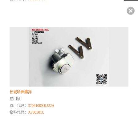
长城哈弗酷狗
左门锁
原厂代码：
3704100XKJ22A
物料代码：
A700501C