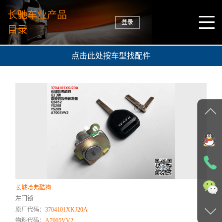
长驰车业产品
登录
目录
点击此处按车型找配件
长城哈弗酷狗
左门锁
原厂代码：
3704101XKJ20A
物料代码：
A7005VV2