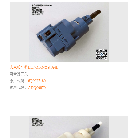
大众帕萨特B5/POLO/奥迪A6L
离合器开关
原厂代码：
6Q0927189
物料代码：
ADQ00870