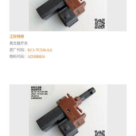
江铃特顺
离合器开关
原厂代码：
KC1-7C534-AA
物料代码：
AD308HJ4