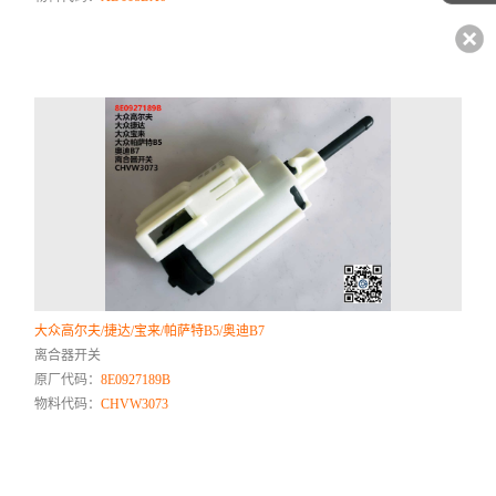
大众高尔夫/捷达/宝来/帕萨特B5/奥迪B7
离合器开关
原厂代码：
8E0927189B
物料代码：
CHVW3073