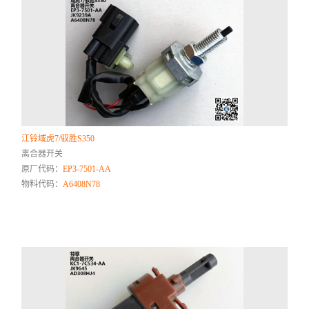
江铃域虎7/驭胜S350
离合器开关
原厂代码：
EP3-7501-AA
物料代码：
A6408N78