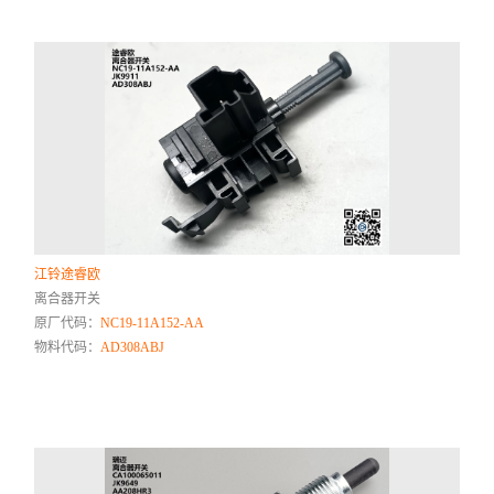
江铃途睿欧
离合器开关
原厂代码：
NC19-11A152-AA
物料代码：
AD308ABJ