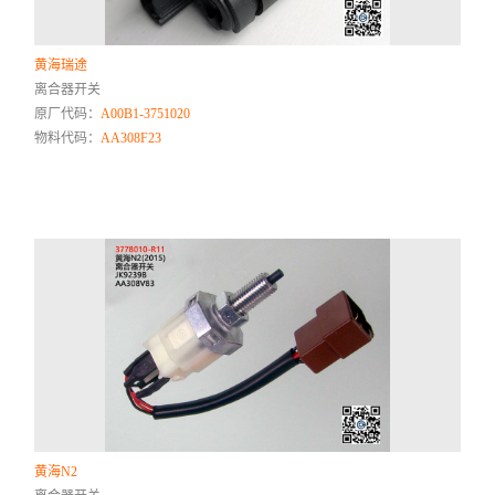
黄海瑞途
离合器开关
原厂代码：
A00B1-3751020
物料代码：
AA308F23
黄海N2