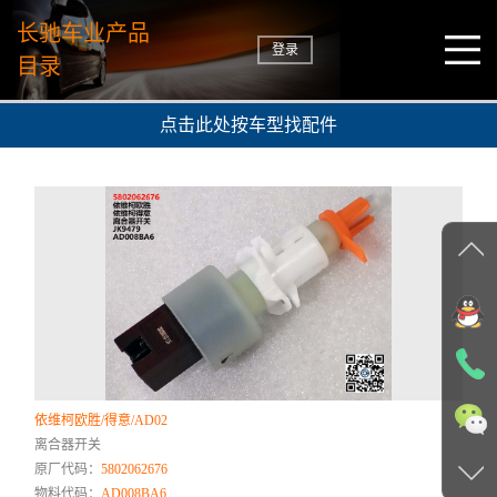
长驰车业产品
登录
目录
点击此处按车型找配件
依维柯欧胜/得意/AD02
离合器开关
原厂代码：
5802062676
物料代码：
AD008BA6