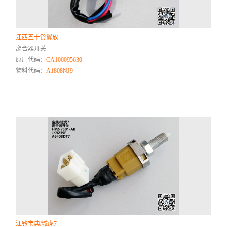
江西五十铃翼放
离合器开关
原厂代码：
CA100095630
物料代码：
A1808NJ9
江铃宝典/域虎7