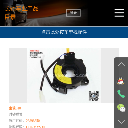
长驰车业产品
登录
目录
点击此处按车型找配件
宝骏310
时钟弹簧
原厂代码：
23898850
物料代码：
CHGMYS30