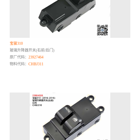
宝骏310
玻璃升降器开关(右前/后门)
原厂代码：
23927464
物料代码：
CHBJ311