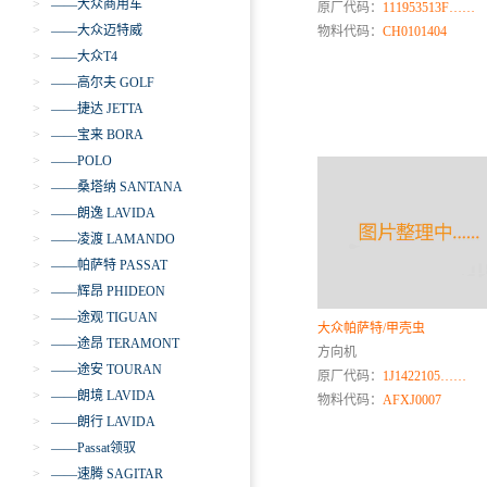
>
——大众商用车
原厂代码：
111953513F……
>
——大众迈特威
物料代码：
CH0101404
>
——大众T4
>
——高尔夫 GOLF
>
——捷达 JETTA
>
——宝来 BORA
>
——POLO
>
——桑塔纳 SANTANA
>
——朗逸 LAVIDA
>
——凌渡 LAMANDO
>
——帕萨特 PASSAT
>
——辉昂 PHIDEON
>
——途观 TIGUAN
大众帕萨特/甲壳虫
>
——途昂 TERAMONT
方向机
>
——途安 TOURAN
原厂代码：
1J1422105……
>
——朗境 LAVIDA
物料代码：
AFXJ0007
>
——朗行 LAVIDA
>
——Passat领驭
>
——速腾 SAGITAR