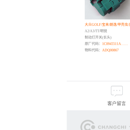
>
——蔚揽
>
——ID.7
>
——FOX
大众GOLF/宝来/朗逸/甲壳虫
>
——威然VILORAN
A2/A3/TT/明锐
>
——大众T5
制动灯开关(长头)
>
——途威
原厂代码：
1C0945511A……
>
——LUPO
物料代码：
ADQ00867
>
——Saveiro皮卡
>
——大众Atlas
>
——Gol
>
——Routan
>
——Amarok
>
——辉腾PHAETON
>
——VOYAGE
客户留言
>
——大众POINTER
一汽大众捷达
>
——捷达VA3