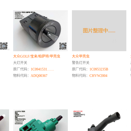
大众GOLF/宝来/帕萨特/甲壳虫
大众甲壳虫
大灯开关
警告灯开关
原厂代码：
1C0941531……
原厂代码：
1C0953235B
物料代码：
ADQ00367
物料代码：
CHVW2004