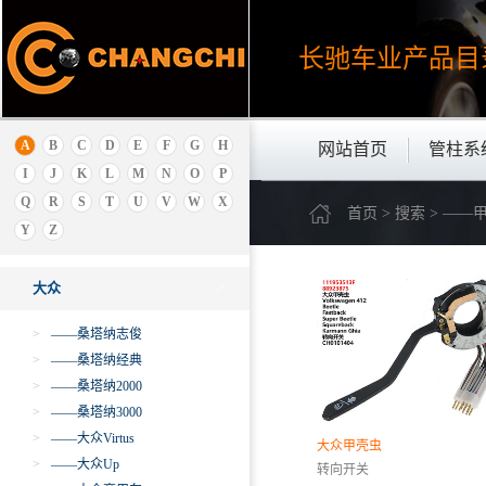
C
长驰车业产品
目
长江EV
长安
昌河
A
B
C
D
E
F
G
H
网站首页
管柱系
长城
I
J
K
L
M
N
O
P
传祺
Q
R
S
T
U
V
W
X
首页 > 搜索 > ——
D
Y
Z
大众
大众
>
——桑塔纳志俊
>
——桑塔纳经典
>
——桑塔纳2000
>
——桑塔纳3000
>
——大众Virtus
大众甲壳虫
>
——大众Up
转向开关