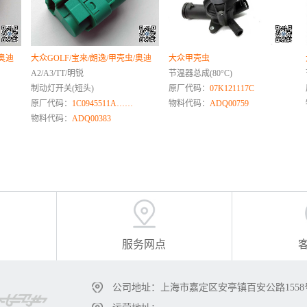
/奥迪
大众GOLF/宝来/朗逸/甲壳虫/奥迪
大众甲壳虫
A2/A3/TT/明锐
节温器总成(80°C)
制动灯开关(短头)
原厂代码：
07K121117C
原厂代码：
1C0945511A……
物料代码：
ADQ00759
物料代码：
ADQ00383
服务网点
公司地址：上海市嘉定区安亭镇百安公路1558