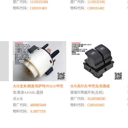
原厂代码：
111953519H
原厂代码：
111953519G
物料代码：
CH0101403
物料代码：
CH0101402
大众宝来/朗逸/帕萨特/POLO/甲壳
大众高尔夫/甲壳虫/凯路威
虫/奥迪A4/A6L/晶锐
玻璃升降器开关(左前)
点火头
原厂代码：
5G0959858C
原厂代码：
4B0905849
物料代码：
CH0101005
物料代码：
A18075TH