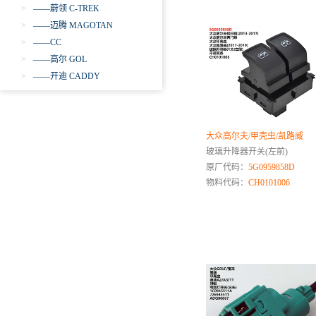
>
——蔚领 C-TREK
>
——迈腾 MAGOTAN
>
——CC
>
——高尔 GOL
>
——开迪 CADDY
>
——Transporter
>
——途锐 TOUAREG
>
——尚酷 SCIROCCO
大众高尔夫/甲壳虫/凯路威
>
——甲壳虫
玻璃升降器开关(左前)
>
——夏朗 SHARAN
原厂代码：
5G0959858D
>
——T-ROC探歌
物料代码：
CH0101006
>
——途岳THARU
>
——探岳TAYRON
>
——高尔夫嘉旅
>
——途铠T-CROSS
>
——探影TACQUA
>
——ID.4
>
——Eos
>
——ID.6