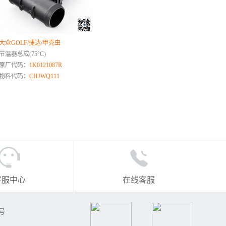
大众GOLF/捷达/甲壳虫
节温器总成(75°C)
原厂代码：
1K0121087R
物料代码：
CHJWQ111
客服中心
在线客服
号