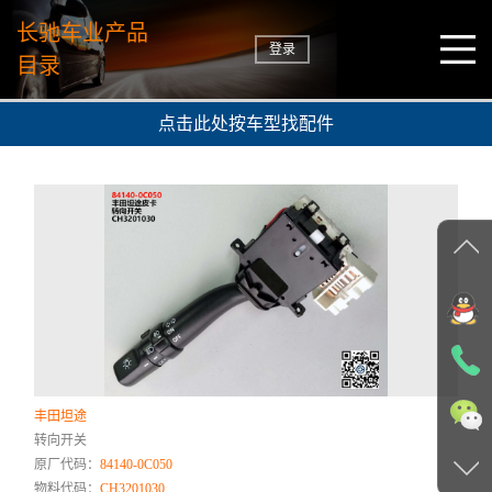
长驰车业产品
登录
目录
点击此处按车型找配件
丰田坦途
转向开关
原厂代码：
84140-0C050
物料代码：
CH3201030