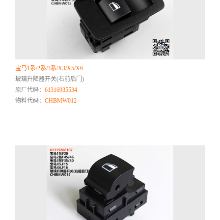
宝马1系/2系/3系/X3/X5/X6
玻璃升降器开关(右前后门)
原厂代码：
61316935534
物料代码：
CHBMW012