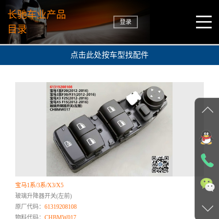
长驰车业产品
登录
目录
点击此处按车型找配件
宝马1系/3系/X3/X5
玻璃升降器开关(左前)
原厂代码：
61319208108
物料代码：
CHBMW017