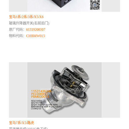
宝马1系/2系/3系/X5/X6
玻璃升降器开关(右前后门)
原厂代码：
61319208107
物料代码：
CHBMW015
宝马7系/X5/路虎