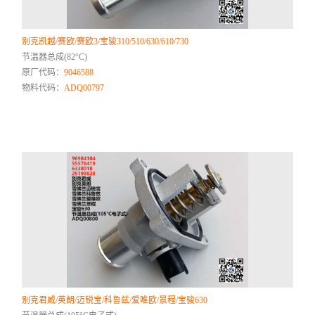
别克凯越/赛欧/赛欧3/宝骏310/510/630/610/730
节温器总成(82°C)
原厂代码：
9046588
物料代码：
ADQ00797
别克君威/英朗/迈锐宝/科鲁兹/爱唯欧/景程/宝骏630