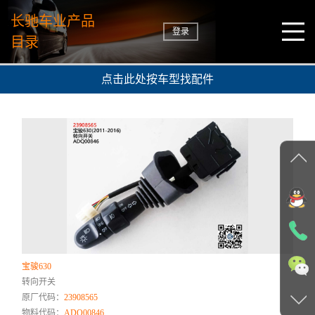
长驰车业产品
登录
目录
点击此处按车型找配件
宝骏630
转向开关
原厂代码：
23908565
物料代码：
ADQ00846