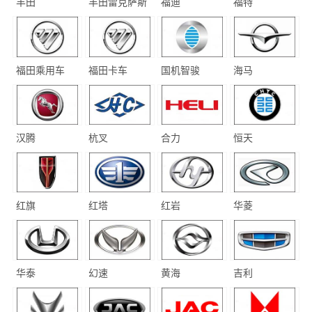
丰田
丰田雷克萨斯
福迪
福特
福田乘用车
福田卡车
国机智骏
海马
汉腾
杭叉
合力
恒天
红旗
红塔
红岩
华菱
华泰
幻速
黄海
吉利