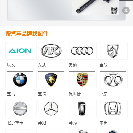
→
按汽车品牌找配件
埃安
安凯
奥迪
宝骏
宝马
宝腾
保时捷
北京
北京重卡
奔驰
奔腾
本田