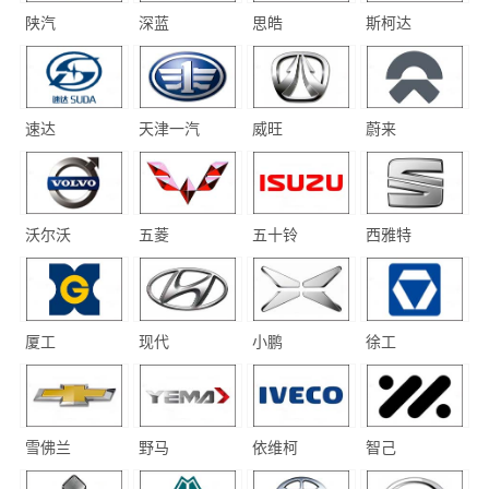
陕汽
深蓝
思皓
斯柯达
速达
天津一汽
威旺
蔚来
沃尔沃
五菱
五十铃
西雅特
厦工
现代
小鹏
徐工
雪佛兰
野马
依维柯
智己