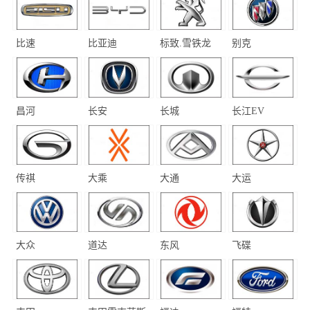
比速
比亚迪
标致.雪铁龙
别克
昌河
长安
长城
长江EV
传祺
大乘
大通
大运
大众
道达
东风
飞碟