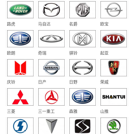
路虎
马自达
名爵
欧宝
欧朗
奇瑞
骐铃
起亚
庆铃
日产
日野
荣威
三菱
三一重工
森雅
山推