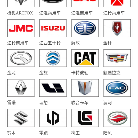
极狐ARCFOX
江淮乘用车
江淮商用车
江铃乘用车
江铃商用车
江西五十铃
解放
金杯
金龙
金旅
卡特彼勒
凯迪拉克
雷诺
理想
联合卡车
凌河
铃木
零跑
柳工
陆风