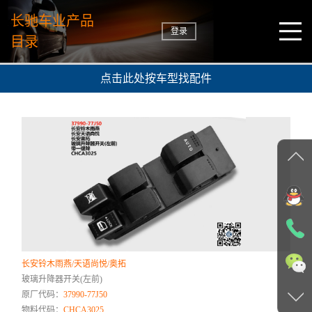
长驰车业产品
登录
目录
点击此处按车型找配件
长安铃木雨燕/天语尚悦/奥拓
玻璃升降器开关(左前)
原厂代码：
37990-77J50
物料代码：
CHCA3025