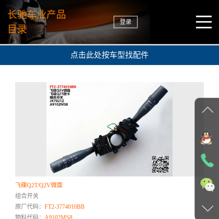
长驰车业产品
登录
目录
点击此处按车型找配件
飞碟Q2T/Q2V微面
组合开关
原厂代码：
FT2-3774010BB
物料代码：
A9102MS8