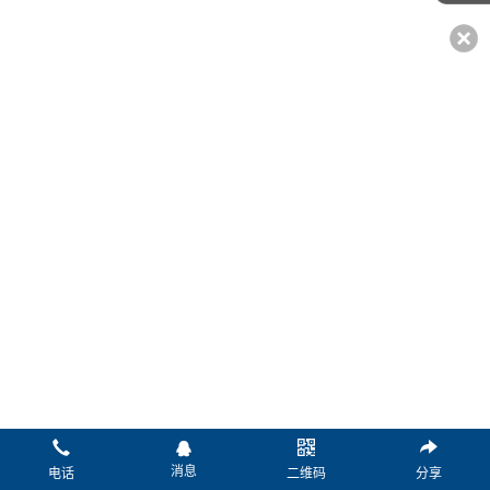
*姓名：
*电话：
传真：
微信：
Q Q：
邮箱：
*留言：
消息
电话
二维码
分享