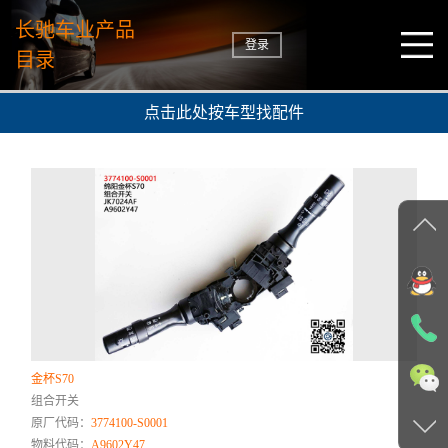
长驰车业产品
登录
目录
点击此处按车型找配件
金杯S70
组合开关
原厂代码：
3774100-S0001
物料代码：
A9602Y47